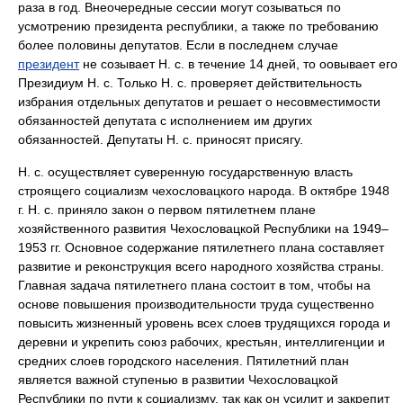
раза в год. Внеочередные сессии могут созываться по
усмотрению президента республики, а также по требованию
более половины депутатов. Если в последнем случае
президент
не созывает Н. с. в течение 14 дней, то оовывает его
Президиум Н. с. Только Н. с. проверяет действительность
избрания отдельных депутатов и решает о несовместимости
обязанностей депутата с исполнением им других
обязанностей. Депутаты Н. с. приносят присягу.
Н. с. осуществляет суверенную государственную власть
строящего социализм чехословацкого народа. В октябре 1948
г. Н. с. приняло закон о первом пятилетнем плане
хозяйственного развития Чехословацкой Республики на 1949–
1953 гг. Основное содержание пятилетнего плана составляет
развитие и реконструкция всего народного хозяйства страны.
Главная задача пятилетнего плана состоит в том, чтобы на
основе повышения производительности труда существенно
повысить жизненный уровень всех слоев трудящихся города и
деревни и укрепить союз рабочих, крестьян, интеллигенции и
средних слоев городского населения. Пятилетний план
является важной ступенью в развитии Чехословацкой
Республики по пути к социализму, так как он усилит и закрепит