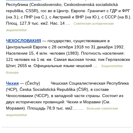
Республика (Ceskoslovensko, Ceskoslovenská socialistická
republika, CSSR), гос во в Центр. Европе. Граничит с ГДР и ФРГ
(на З.), с ПНР (на С.), с Австрией и ВНР (на Ю.), с СССР (на В.).
Площ. 127,9 тыс. км2. Нас. 14 …
Советская историческая
энциклопедия
ЧЕХОСЛОВАКИЯ
— государство, существовавшее в
Центральной Европе с 28 октября 1918 по 31 декабря 1992.
Население 15, 4 млн. человек (1983). Плотность населения:
121 человек на 1 кв. км. Самая высокая точка: пик Герлаховски
Штит, 2655 м. Официальные языки чешский …
Энциклопедия
Кольера
Чехия
— (Čechy) Чешская Социалистическая Республика
(ЧСР), Česka Socialistická Republika (ČSR), в составе
Чехословакии (ЧССР), в западной части страны. Состоит из
двух исторических провинций: Чехии и Моравии (См.
Моравия). Площадь 78,9 тыс. км2.… …
Большая советская
энциклопедия