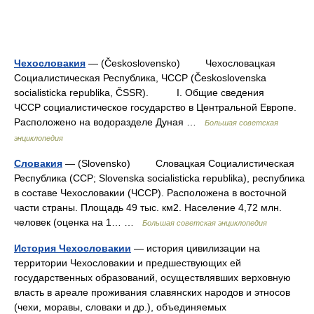
Чехословакия
— (Československo) Чехословацкая
Социалистическая Республика, ЧССР (Československa
socialisticka republika, ČSSR). I. Общие сведения
ЧССР социалистическое государство в Центральной Европе.
Расположено на водоразделе Дуная …
Большая советская
энциклопедия
Словакия
— (Slovensko) Словацкая Социалистическая
Республика (ССР; Slovenska socialisticka republika), республика
в составе Чехословакии (ЧССР). Расположена в восточной
части страны. Площадь 49 тыс. км2. Население 4,72 млн.
человек (оценка на 1… …
Большая советская энциклопедия
История Чехословакии
— история цивилизации на
территории Чехословакии и предшествующих ей
государственных образований, осуществлявших верховную
власть в ареале проживания славянских народов и этносов
(чехи, моравы, словаки и др.), объединяемых